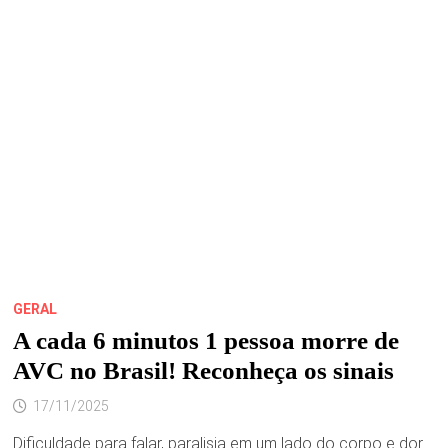
17
A
21
DE
NOVEMBRO
EM
SÃO
LUÍS
GERAL
A cada 6 minutos 1 pessoa morre de
AVC no Brasil! Reconheça os sinais
17/11/2025
Dificuldade para falar, paralisia em um lado do corpo e dor