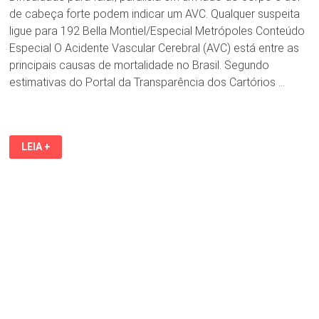
de cabeça forte podem indicar um AVC. Qualquer suspeita
ligue para 192 Bella Montiel/Especial Metrópoles Conteúdo
Especial O Acidente Vascular Cerebral (AVC) está entre as
principais causas de mortalidade no Brasil. Segundo
estimativas do Portal da Transparência dos Cartórios …
A
LEIA +
CADA
6
MINUTOS
1
PESSOA
MORRE
DE
AVC
NO
BRASIL!
RECONHEÇA
OS
SINAIS