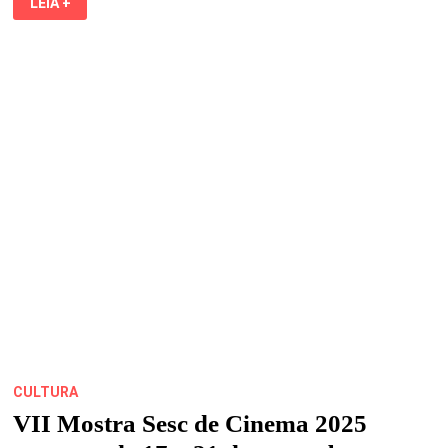
LEIA +
LUÍS
ANUNCIA
A
4ª
EDIÇÃO
DO
FESTIVAL
NEGRITUDE
CULTURA
VII Mostra Sesc de Cinema 2025