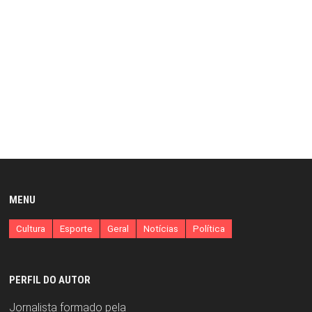
MENU
Cultura
Esporte
Geral
Notícias
Política
PERFIL DO AUTOR
Jornalista formado pela