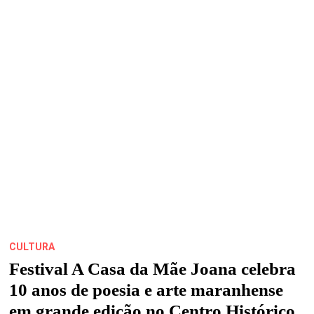
MACALÉ
MORRE
AOS
82
ANOS
NO
RIO
DE
JANEIRO
CULTURA
Festival A Casa da Mãe Joana celebra
10 anos de poesia e arte maranhense
em grande edição no Centro Histórico