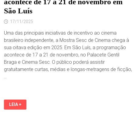
acontece de 17 a 21 de novembro em
São Luís
17/11/2025
Uma das principais iniciativas de incentivo ao cinema
brasileiro independente, a Mostra Sesc de Cinema chega à
sua oitava edição em 2025. Em São Luís, a programação
acontece de 17 a 21 de novembro, no Palacete Gentil
Braga e Cinema Sesc. O público poderá assistir
gratuitamente curtas, médias e longas-metragens de ficção,
…
VII
LEIA +
MOSTRA
SESC
DE
CINEMA
2025
ACONTECE
DE