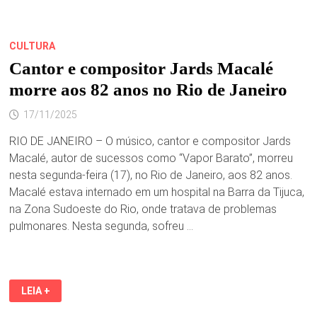
CULTURA
Cantor e compositor Jards Macalé
morre aos 82 anos no Rio de Janeiro
17/11/2025
RIO DE JANEIRO – O músico, cantor e compositor Jards
Macalé, autor de sucessos como “Vapor Barato”, morreu
nesta segunda-feira (17), no Rio de Janeiro, aos 82 anos.
Macalé estava internado em um hospital na Barra da Tijuca,
na Zona Sudoeste do Rio, onde tratava de problemas
pulmonares. Nesta segunda, sofreu …
CANTOR
LEIA +
E
COMPOSITOR
JARDS