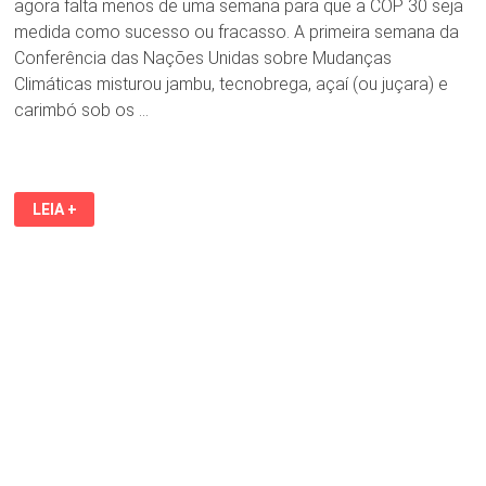
agora falta menos de uma semana para que a COP 30 seja
medida como sucesso ou fracasso. A primeira semana da
Conferência das Nações Unidas sobre Mudanças
Climáticas misturou jambu, tecnobrega, açaí (ou juçara) e
carimbó sob os …
SEBASTIÃO
LEIA +
SALGADO
NO
MUSEU
DAS
AMAZÔNIAS