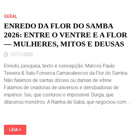
GERAL
ENREDO DA FLOR DO SAMBA
2026: ENTRE O VENTRE E A FLOR
— MULHERES, MITOS E DEUSAS
17/11/2025
Enredo, pesquisa, texto e concepção: Marcos Paulo
Teixeira & Ítalo Fonseca Carnavalescos da Flor do Samba
Não falamos de santas dóceis ou damas de vitrine.
Falamos de criadoras de universos e derrubadoras de
impérios. Ísis, que costurou o impossível. Durga, que
dilacerou monstros. A Rainha de Sabá, que negociou com …
ENREDO
LEIA +
DA