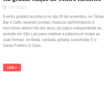
17/11/2025
Evento gratuito acontece no dia 29 de novembro, no Tebas
Bar e Café, reunindo poetas, músicos, performances e
microfone aberto Há dez anos, um palco independente se
acende em São Luís para celebrar a palavra em todas as
suas formas: recitada, cantada, gritada, sussurrada. É o
Sarau Poético A Casa …
FESTIVAL
LEIA +
A
CASA
DA
MÃE
JOANA
CELEBRA
10
ANOS
DE
POESIA
E
ARTE