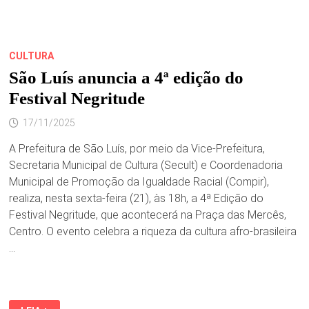
MARANHENSE
EM
GRANDE
EDIÇÃO
NO
CENTRO
CULTURA
HISTÓRICO
São Luís anuncia a 4ª edição do
Festival Negritude
17/11/2025
A Prefeitura de São Luís, por meio da Vice-Prefeitura,
Secretaria Municipal de Cultura (Secult) e Coordenadoria
Municipal de Promoção da Igualdade Racial (Compir),
realiza, nesta sexta-feira (21), às 18h, a 4ª Edição do
Festival Negritude, que acontecerá na Praça das Mercês,
Centro. O evento celebra a riqueza da cultura afro-brasileira
…
SÃO