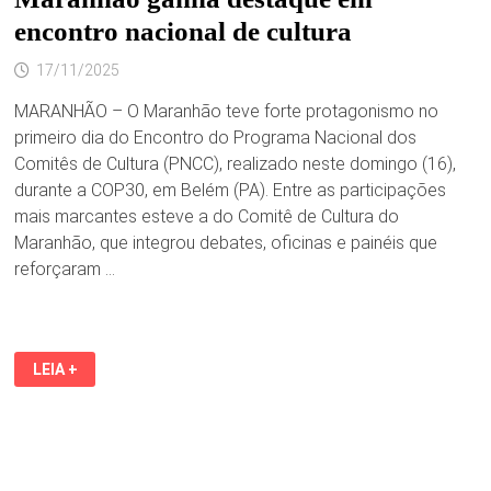
encontro nacional de cultura
17/11/2025
MARANHÃO – O Maranhão teve forte protagonismo no
primeiro dia do Encontro do Programa Nacional dos
Comitês de Cultura (PNCC), realizado neste domingo (16),
durante a COP30, em Belém (PA). Entre as participações
mais marcantes esteve a do Comitê de Cultura do
Maranhão, que integrou debates, oficinas e painéis que
reforçaram …
MARANHÃO
LEIA +
GANHA
DESTAQUE
EM
ENCONTRO
NACIONAL
DE
CULTURA