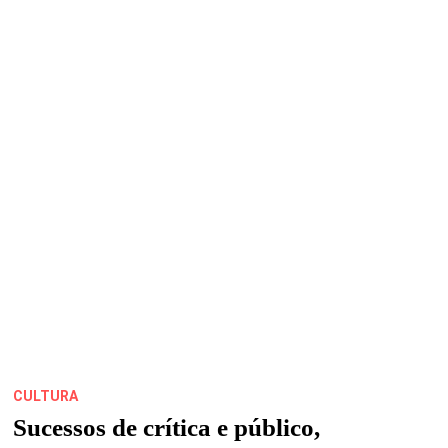
DE
NEGRA
LI
E
CELEBRAÇÃO
DA
CULTURA
DE
RUA
NESTE
FINAL
DE
SEMANA
CULTURA
Sucessos de crítica e público,