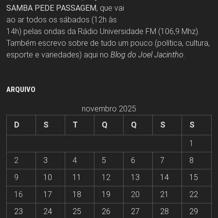
SAMBA PEDE PASSAGEM
, que vai
ao ar todos os sábados (12h às
14h) pelas ondas da Rádio Universidade FM (106,9 Mhz).
Também escrevo sobre de tudo um pouco (política, cultura,
esporte e variedades) aqui no
Blog do Joel Jacintho
.
ARQUIVO
novembro 2025
D
S
T
Q
Q
S
S
1
2
3
4
5
6
7
8
9
10
11
12
13
14
15
16
17
18
19
20
21
22
23
24
25
26
27
28
29