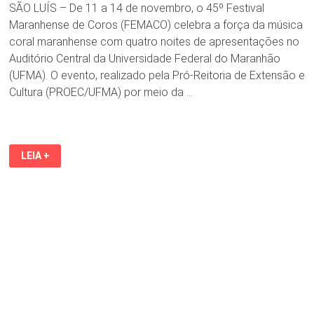
SÃO LUÍS – De 11 a 14 de novembro, o 45º Festival
Maranhense de Coros (FEMACO) celebra a força da música
coral maranhense com quatro noites de apresentações no
Auditório Central da Universidade Federal do Maranhão
(UFMA). O evento, realizado pela Pró-Reitoria de Extensão e
Cultura (PROEC/UFMA) por meio da …
45º
LEIA +
FEMACO
REÚNE
CORAIS
DE
TODO
O
MARANHÃO
EM
QUATRO
DIAS
DE
CELEBRAÇÃO
AO
CANTO
COLETIVO