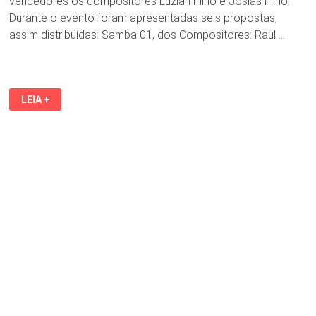
vencedores os compositores Luzian Filho e Josias Filho.
Durante o evento foram apresentadas seis propostas,
assim distribuídas: Samba 01, dos Compositores: Raul …
LUZIAN
LEIA +
FILHO
E
JOSIAS
FILHO
VENCEM
CONCURSO
PARA
ESCOLHA
DO
SAMBA
ENREDO
DO
CARNAVAL
2026
NA
FAVELA
DO
SAMBA