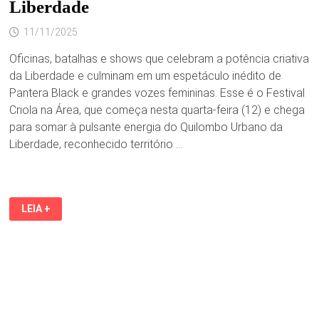
Liberdade
11/11/2025
Oficinas, batalhas e shows que celebram a potência criativa
da Liberdade e culminam em um espetáculo inédito de
Pantera Black e grandes vozes femininas. Esse é o Festival
Criola na Área, que começa nesta quarta-feira (12) e chega
para somar à pulsante energia do Quilombo Urbano da
Liberdade, reconhecido território …
COM
LEIA +
TRÊS
DIAS
DE
PROGRAMAÇÃO
GRATUITA,
FESTIVAL
CRIOLA
NA
ÁREA
COMEÇA,
NESTA