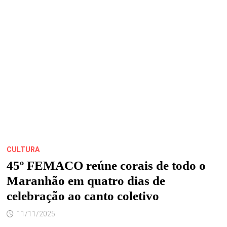
CARMIN
DESEMBARCAM
EM
SÃO
LUÍS
PARA
SESSÕES
ESPECIAIS
CULTURA
45º FEMACO reúne corais de todo o
Maranhão em quatro dias de
celebração ao canto coletivo
11/11/2025