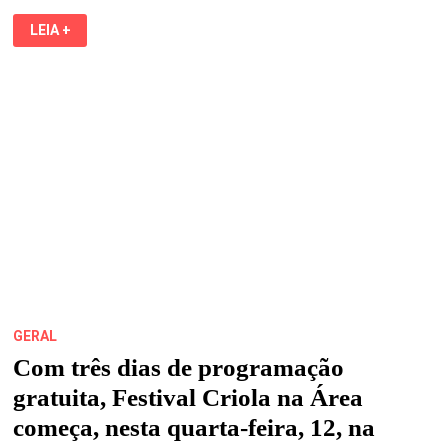
NOVEMBRO
LEIA +
NO
MARANHÃO:
SHOWS,
ESPETÁCULOS
E
EVENTOS
NACIONAIS
GRATUITOS
EM
COMEMORAÇÃO
AOS
78
ANOS
DO
SESC-
MA
GERAL
Com três dias de programação
gratuita, Festival Criola na Área
começa, nesta quarta-feira, 12, na