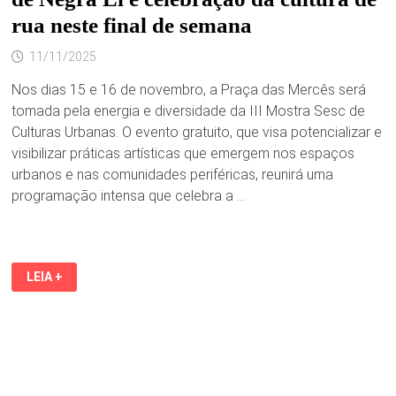
rua neste final de semana
11/11/2025
Nos dias 15 e 16 de novembro, a Praça das Mercês será
tomada pela energia e diversidade da III Mostra Sesc de
Culturas Urbanas. O evento gratuito, que visa potencializar e
visibilizar práticas artísticas que emergem nos espaços
urbanos e nas comunidades periféricas, reunirá uma
programação intensa que celebra a …
III
LEIA +
MOSTRA
SESC
DE
CULTURAS
URBANAS
TRAZ
GRANDE
PROGRAMAÇÃO
COM
SHOWS