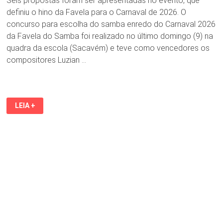
Seis propostas foram ser apresentadas no evento, que
definiu o hino da Favela para o Carnaval de 2026. O
concurso para escolha do samba enredo do Carnaval 2026
da Favela do Samba foi realizado no último domingo (9) na
quadra da escola (Sacavém) e teve como vencedores os
compositores Luzian …
LUZIAN
LEIA +
FILHO
E
JOSIAS
FILHO
VENCEM
CONCURSO
DE
SAMBA
ENREDO
DA
FAVELA-
2026