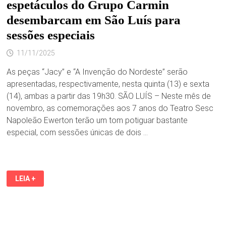
espetáculos do Grupo Carmin
desembarcam em São Luís para
sessões especiais
11/11/2025
As peças “Jacy” e “A Invenção do Nordeste” serão
apresentadas, respectivamente, nesta quinta (13) e sexta
(14), ambas a partir das 19h30. SÃO LUÍS – Neste mês de
novembro, as comemorações aos 7 anos do Teatro Sesc
Napoleão Ewerton terão um tom potiguar bastante
especial, com sessões únicas de dois …
SUCESSOS
LEIA +
DE
CRÍTICA
E
PÚBLICO,
ESPETÁCULOS
DO
GRUPO