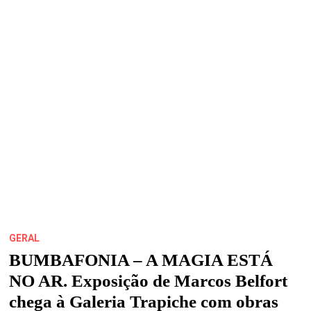
VEZ
POR
ANO),
CHEGA
NESSA
SEXTA
MAIS
QUE
ESPECIAL…
DEU
MATCH!
GERAL
BUMBAFONIA – A MAGIA ESTÁ
NO AR. Exposição de Marcos Belfort
chega à Galeria Trapiche com obras