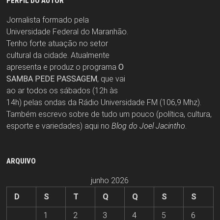
PERFIL DO AUTOR
Jornalista formado pela
Universidade Federal do Maranhão.
Tenho forte atuação no setor
cultural da cidade. Atualmente
apresenta e produz o programa
O
SAMBA PEDE PASSAGEM
, que vai
ao ar todos os sábados (12h às
14h) pelas ondas da Rádio Universidade FM (106,9 Mhz).
Também escrevo sobre de tudo um pouco (política, cultura,
esporte e variedades) aqui no
Blog do Joel Jacintho
.
ARQUIVO
junho 2026
D
S
T
Q
Q
S
S
1
2
3
4
5
6