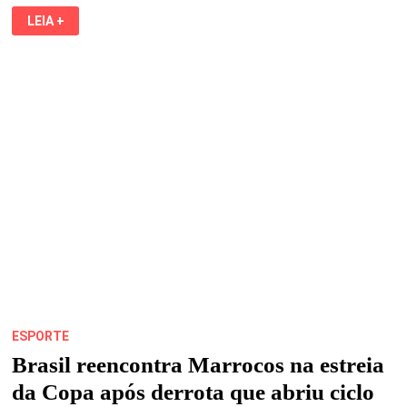
BOIZINHO
LEIA +
BARRICA
ABRE
TEMPORADA
JUNINA
COM
BÊNÇÃO
TRADICIONAL
E
CORTEJO
NA
MADRE
DEUS
ESPORTE
Brasil reencontra Marrocos na estreia
da Copa após derrota que abriu ciclo