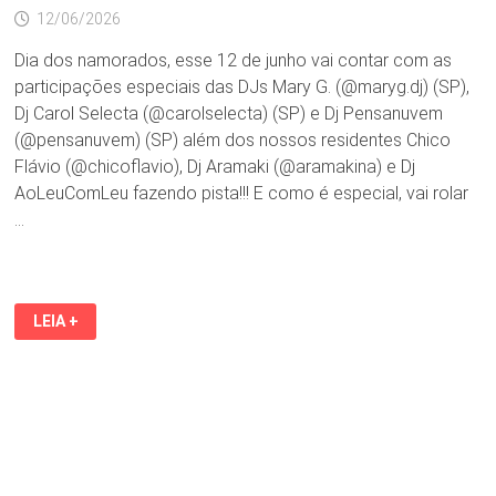
12/06/2026
Dia dos namorados, esse 12 de junho vai contar com as
participações especiais das DJs Mary G. (@maryg.dj) (SP),
Dj Carol Selecta (@carolselecta) (SP) e Dj Pensanuvem
(@pensanuvem) (SP) além dos nossos residentes Chico
Flávio (@chicoflavio), Dj Aramaki (@aramakina) e Dj
AoLeuComLeu fazendo pista!!! E como é especial, vai rolar
…
UMA
LEIA +
DAS
FESTAS
MAIS
AGUARDADAS
NA
LOW
(PENA
QUE
SÓ
ACONTECE
1