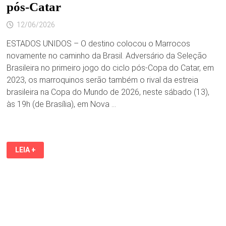
pós-Catar
12/06/2026
ESTADOS UNIDOS – O destino colocou o Marrocos
novamente no caminho da Brasil. Adversário da Seleção
Brasileira no primeiro jogo do ciclo pós-Copa do Catar, em
2023, os marroquinos serão também o rival da estreia
brasileira na Copa do Mundo de 2026, neste sábado (13),
às 19h (de Brasília), em Nova …
BRASIL
LEIA +
REENCONTRA
MARROCOS
NA
ESTREIA
DA
COPA
APÓS
DERROTA
QUE
ABRIU
CICLO