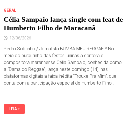
GERAL
Célia Sampaio lança single com feat de
Humberto Filho de Maracanã
12/06/2026
Pedro Sobrinho / Jornalista BUMBA MEU REGGAE * No
meio do burburinho das festas juninas a cantora e
compositora maranhense Célia Sampaio, conhecida como
a “Dama do Reggae”, lança neste domingo (14), nas
plataformas digitais a faixa inédita “Trouxe Pra Mim”, que
conta com a participação especial de Humberto Filho …
CÉLIA
LEIA +
SAMPAIO
LANÇA
SINGLE
COM
FEAT