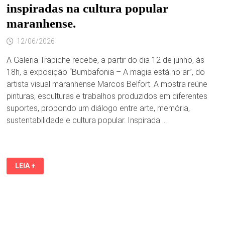
inspiradas na cultura popular
maranhense.
12/06/2026
A Galeria Trapiche recebe, a partir do dia 12 de junho, às
18h, a exposição “Bumbafonia – A magia está no ar”, do
artista visual maranhense Marcos Belfort. A mostra reúne
pinturas, esculturas e trabalhos produzidos em diferentes
suportes, propondo um diálogo entre arte, memória,
sustentabilidade e cultura popular. Inspirada …
BUMBAFONIA
LEIA +
–
A
MAGIA
ESTÁ
NO
AR. EXPOSIÇÃO
DE
MARCOS