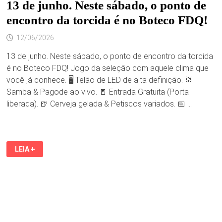
13 de junho. Neste sábado, o ponto de
encontro da torcida é no Boteco FDQ!
12/06/2026
13 de junho. Neste sábado, o ponto de encontro da torcida
é no Boteco FDQ! Jogo da seleção com aquele clima que
você já conhece. 🖥️ Telão de LED de alta definição. 🥁
Samba & Pagode ao vivo. 🚪 Entrada Gratuita (Porta
liberada). 🍺 Cerveja gelada & Petiscos variados. 📅 …
13
LEIA +
DE
JUNHO.
NESTE
SÁBADO,
O
PONTO
DE
ENCONTRO
DA
TORCIDA