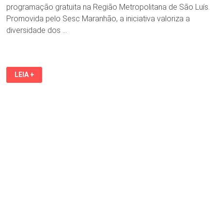
programação gratuita na Região Metropolitana de São Luís.
Promovida pelo Sesc Maranhão, a iniciativa valoriza a
diversidade dos …
BALAIO
LEIA +
DE
SOTAQUES
2026
DESTACA
DIVERSIDADE
CULTURAL
DO
MARANHÃO