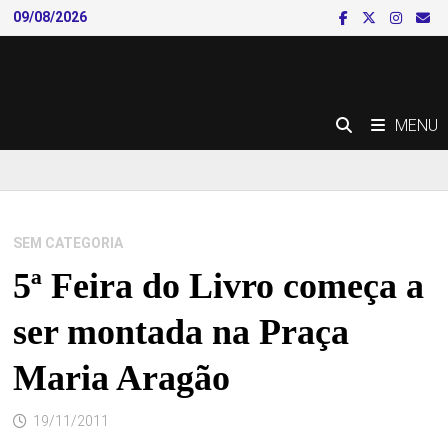
Skip
09/08/2026
to
content
MENU
SEM CATEGORIA
5ª Feira do Livro começa a
ser montada na Praça
Maria Aragão
19/11/2011