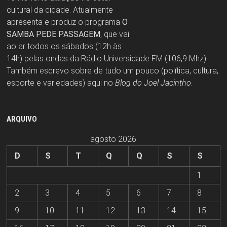
cultural da cidade. Atualmente
apresenta e produz o programa
O
SAMBA PEDE PASSAGEM
, que vai
ao ar todos os sábados (12h às
14h) pelas ondas da Rádio Universidade FM (106,9 Mhz).
Também escrevo sobre de tudo um pouco (política, cultura,
esporte e variedades) aqui no
Blog do Joel Jacintho
.
ARQUIVO
agosto 2026
D
S
T
Q
Q
S
S
1
2
3
4
5
6
7
8
9
10
11
12
13
14
15