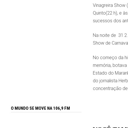
Vinagreira Show 
Quinto(22 h), e 
sucessos dos ant
Na noite de 31.2.
Show de Carnaval 
No começo da his
memória, botava 
Estado do Maranhã
do jornalista He
concentração des
O MUNDO SE MOVE NA 106,9 FM