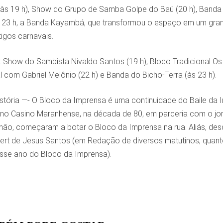
(às 19 h), Show do Grupo de Samba Golpe do Baú (20 h), Banda 
às 23 h, a Banda Kayambá, que transformou o espaço em um gra
igos carnavais.
: Show do Sambista Nivaldo Santos (19 h), Bloco Tradicional Os 
com Gabriel Melônio (22 h) e Banda do Bicho-Terra (às 23 h).
tória —- O Bloco da Imprensa é uma continuidade do Baile da I
no Casino Maranhense, na década de 80, em parceria com o jorn
o, começaram a botar o Bloco da Imprensa na rua. Aliás, desde 
rbert de Jesus Santos (em Redação de diversos matutinos, quan
se ano do Bloco da Imprensa).