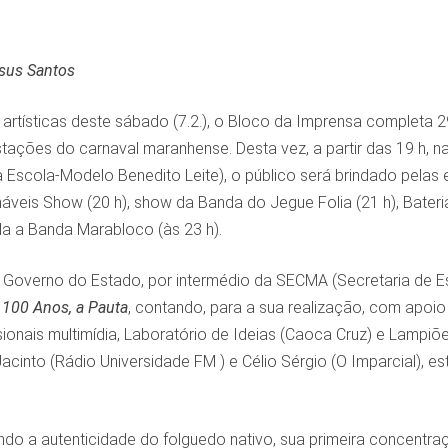
 de Jesus Santos
artísticas deste sábado (7.2.), o Bloco da Imprensa completa 
stações do carnaval maranhense. Desta vez, a partir das 19 h, 
a Escola-Modelo Benedito Leite), o público será brindado pelas
áveis Show (20 h), show da Banda do Jegue Folia (21 h), Bateri
da a Banda Marabloco (às 23 h).
 Governo do Estado, por intermédio da SECMA (Secretaria de E
 100 Anos, a Pauta
, contando, para a sua realização, com apoio 
ssionais multimídia, Laboratório de Ideias (Caoca Cruz) e Lamp
Jacinto (Rádio Universidade FM ) e Célio Sérgio (O Imparcial), es
ndo a autenticidade do folguedo nativo, sua primeira concentra