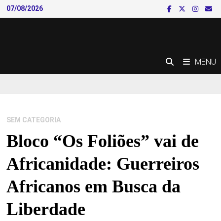
Skip
07/08/2026
to
content
MENU
SEM CATEGORIA
Bloco “Os Foliões” vai de
Africanidade: Guerreiros
Africanos em Busca da
Liberdade