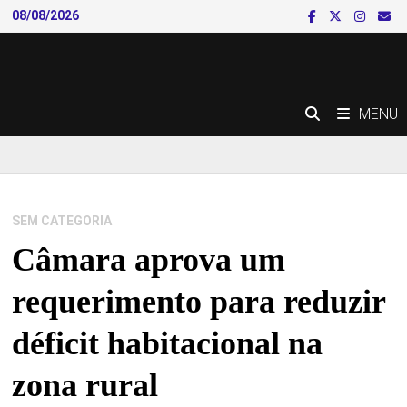
Skip
08/08/2026
to
content
MENU
SEM CATEGORIA
Câmara aprova um
requerimento para reduzir
déficit habitacional na
zona rural