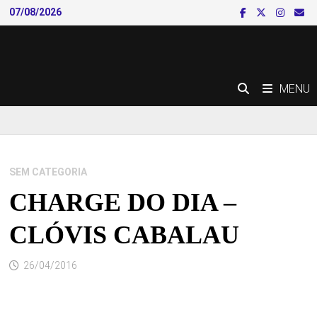
Skip
07/08/2026
to
content
MENU
SEM CATEGORIA
CHARGE DO DIA –
CLÓVIS CABALAU
26/04/2016