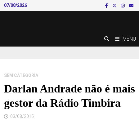
Skip
07/08/2026
to
content
MENU
SEM CATEGORIA
Darlan Andrade não é mais
gestor da Rádio Timbira
03/08/2015