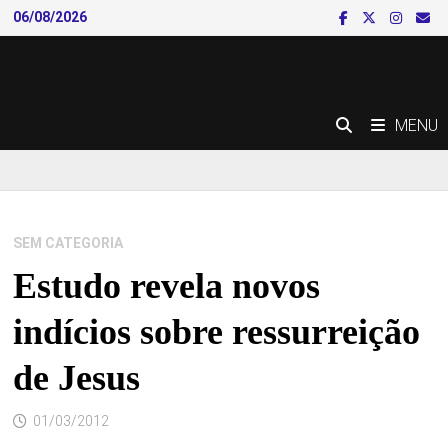
Skip
06/08/2026
to
content
MENU
SEM CATEGORIA
Estudo revela novos
indícios sobre ressurreição
de Jesus
01/03/2012