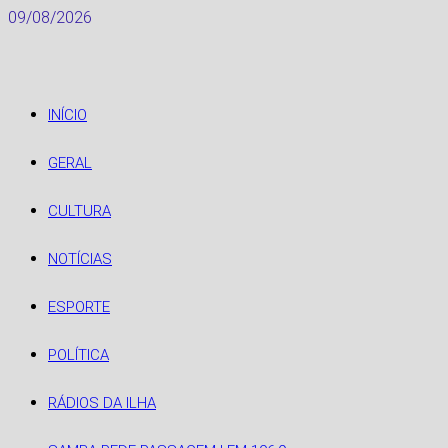
Skip
09/08/2026
to
content
INÍCIO
GERAL
CULTURA
NOTÍCIAS
ESPORTE
POLÍTICA
RÁDIOS DA ILHA