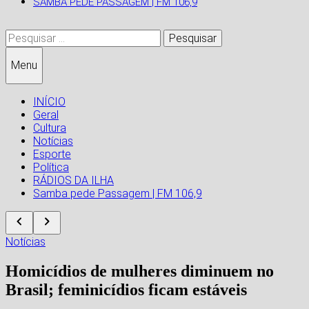
SAMBA PEDE PASSAGEM | FM 106,9
Pesquisar
por:
Menu
INÍCIO
Geral
Cultura
Notícias
Esporte
Política
RÁDIOS DA ILHA
Samba pede Passagem | FM 106,9
Notícias
Homicídios de mulheres diminuem no
Brasil; feminicídios ficam estáveis