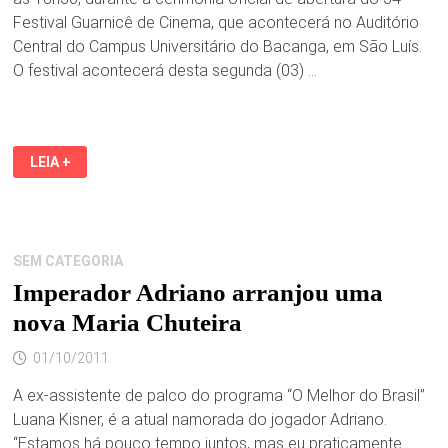
Festival Guarnicê de Cinema, que acontecerá no Auditório
Central do Campus Universitário do Bacanga, em São Luís.
O festival acontecerá desta segunda (03) …
ESTRÉIA
LEIA +
ESTADUAL
DO
FILME
“QUEBRANDO
O
TABU”
SERÁ
SEM CATEGORIA
NESTA
SEGUNDA-
Imperador Adriano arranjou uma
FEIRA
NO
nova Maria Chuteira
34º
FESTIVAL
GUARNICÊ
01/10/2011
DE
CINAMA
A ex-assistente de palco do programa “O Melhor do Brasil”
Luana Kisner, é a atual namorada do jogador Adriano.
“Estamos há pouco tempo juntos, mas eu praticamente