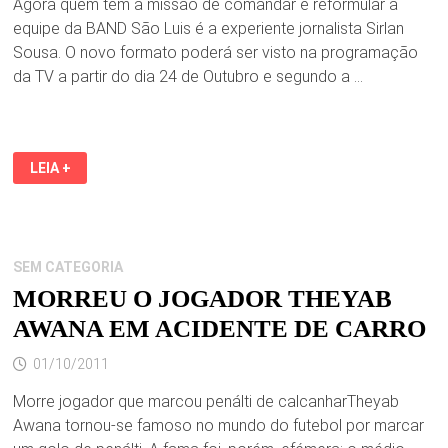
Agora quem tem a missão de comandar e reformular a
equipe da BAND São Luis é a experiente jornalista Sirlan
Sousa. O novo formato poderá ser visto na programação
da TV a partir do dia 24 de Outubro e segundo a …
SIRLAN
LEIA +
SOUSA
NO
JORNALISMO
DA
TV
MARANHENSE
SEM CATEGORIA
MORREU O JOGADOR THEYAB
AWANA EM ACIDENTE DE CARRO
01/10/2011
Morre jogador que marcou penálti de calcanharTheyab
Awana tornou-se famoso no mundo do futebol por marcar