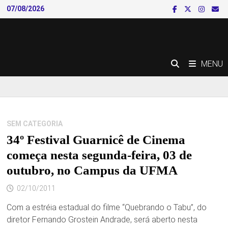
Skip
07/08/2026
to
content
MENU
SEM CATEGORIA
34º Festival Guarnicê de Cinema
começa nesta segunda-feira, 03 de
outubro, no Campus da UFMA
02/10/2011
Com a estréia estadual do filme “Quebrando o Tabu”, do
diretor Fernando Grostein Andrade, será aberto nesta