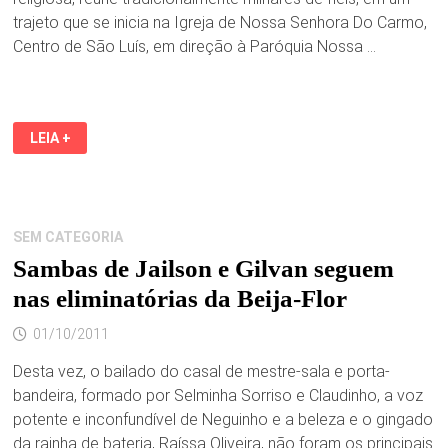
trajeto que se inicia na Igreja de Nossa Senhora Do Carmo,
Centro de São Luís, em direção à Paróquia Nossa …
CÍRIO
LEIA +
DE
NAZARÉ
REALIZA
12ª
ROMARIA
MARIANA
SEM CATEGORIA
Sambas de Jailson e Gilvan seguem
nas eliminatórias da Beija-Flor
01/10/2011
Desta vez, o bailado do casal de mestre-sala e porta-
bandeira, formado por Selminha Sorriso e Claudinho, a voz
potente e inconfundível de Neguinho e a beleza e o gingado
da rainha de bateria, Raíssa Oliveira, não foram os principais