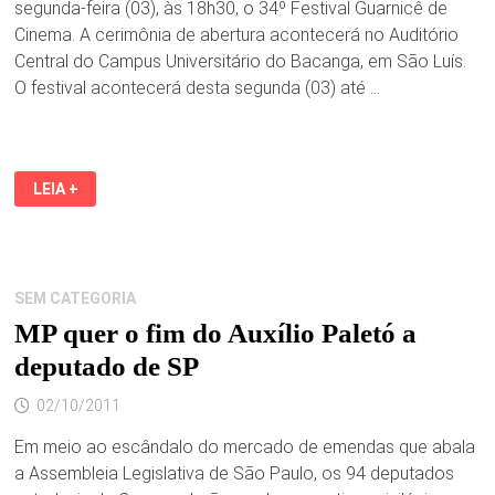
segunda-feira (03), às 18h30, o 34º Festival Guarnicê de
Cinema. A cerimônia de abertura acontecerá no Auditório
Central do Campus Universitário do Bacanga, em São Luís.
O festival acontecerá desta segunda (03) até …
34º
LEIA +
FESTIVAL
GUARNICÊ
DE
CINEMA
COMEÇA
NESTA
SEGUNDA-
SEM CATEGORIA
FEIRA,
03
MP quer o fim do Auxílio Paletó a
DE
OUTUBRO,
deputado de SP
NO
CAMPUS
DA
02/10/2011
UFMA
Em meio ao escândalo do mercado de emendas que abala
a Assembleia Legislativa de São Paulo, os 94 deputados