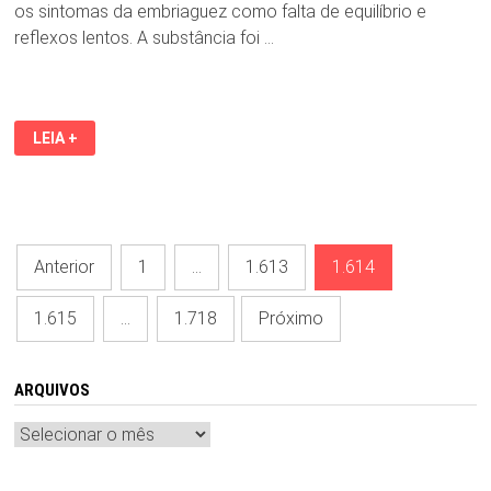
os sintomas da embriaguez como falta de equilíbrio e
reflexos lentos. A substância foi …
PÍLULA
LEIA +
QUE
ACABA
COM
A
BEBEDEIRA
Paginação
Anterior
1
…
1.613
1.614
de
1.615
…
1.718
Próximo
posts
ARQUIVOS
Arquivos