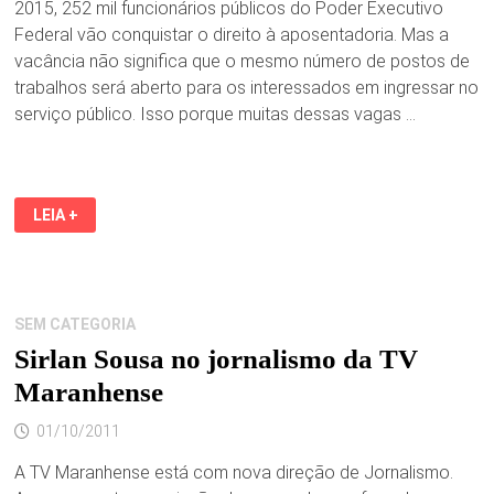
2015, 252 mil funcionários públicos do Poder Executivo
Federal vão conquistar o direito à aposentadoria. Mas a
vacância não significa que o mesmo número de postos de
trabalhos será aberto para os interessados em ingressar no
serviço público. Isso porque muitas dessas vagas …
SERVIDOR
LEIA +
PÚBLICO
FEDERAL
ADIA
APOSENTADORIA
PARA
NÃO
TER
SEM CATEGORIA
SALÁRIO
REDUZIDO
Sirlan Sousa no jornalismo da TV
Maranhense
01/10/2011
A TV Maranhense está com nova direção de Jornalismo.