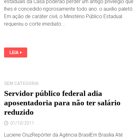
estaduais da Casa poderão perder um antigo privilégio que
lhes é concedido rigorosamente todo ano: o auxílio paletó.
Em ação de caráter civil, o Ministério Público Estadual
requereu o corte imediato …
MP
LEIA +
QUER
O
FIM
DO
AUXÍLIO
PALETÓ
A
SEM CATEGORIA
DEPUTADO
DE
Servidor público federal adia
SP
aposentadoria para não ter salário
reduzido
01/10/2011
Luciene CruzRepórter da Agência BrasilEm Brasília Até