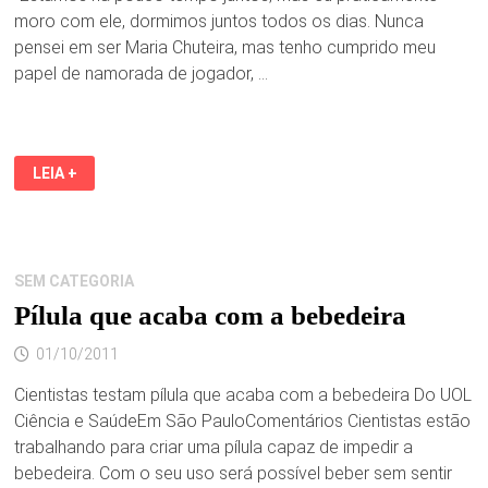
moro com ele, dormimos juntos todos os dias. Nunca
pensei em ser Maria Chuteira, mas tenho cumprido meu
papel de namorada de jogador, …
IMPERADOR
LEIA +
ADRIANO
ARRANJOU
UMA
NOVA
MARIA
CHUTEIRA
SEM CATEGORIA
Pílula que acaba com a bebedeira
01/10/2011
Cientistas testam pílula que acaba com a bebedeira Do UOL
Ciência e SaúdeEm São PauloComentários Cientistas estão
trabalhando para criar uma pílula capaz de impedir a
bebedeira. Com o seu uso será possível beber sem sentir