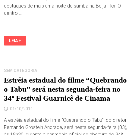
destaques de mais uma noite de samba na Beija-Flor. O
centro …
SAMBAS
LEIA +
DE
JAILSON
E
GILVAN
SEGUEM
NAS
ELIMINATÓRIAS
SEM CATEGORIA
DA
BEIJA-
Estréia estadual do filme “Quebrando
FLOR
o Tabu” será nesta segunda-feira no
34º Festival Guarnicê de Cinama
01/10/2011
A estréia estadual do filme “Quebrando o Tabu”, do diretor
Fernando Grostein Andrade, será nesta segunda-feira (03),
às 18h30, durante a cerimônia oficial de abertura do 34º