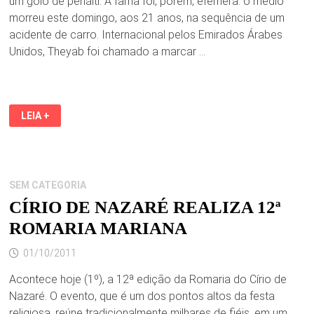
um golo de penálti. A fama foi, porém, efémera: o médio
morreu este domingo, aos 21 anos, na sequência de um
acidente de carro. Internacional pelos Emirados Árabes
Unidos, Theyab foi chamado a marcar …
MORREU
LEIA +
O
JOGADOR
THEYAB
AWANA
EM
ACIDENTE
DE
SEM CATEGORIA
CARRO
CÍRIO DE NAZARÉ REALIZA 12ª
ROMARIA MARIANA
01/10/2011
Acontece hoje (1º), a 12ª edição da Romaria do Círio de
Nazaré. O evento, que é um dos pontos altos da festa
religiosa, reúne tradicionalmente milhares de fiéis, em um