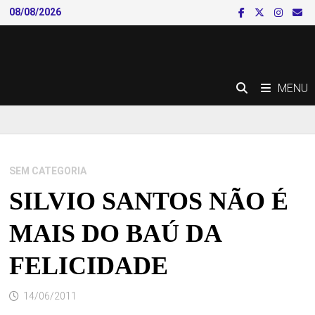
Skip
08/08/2026
to
content
MENU
SEM CATEGORIA
SILVIO SANTOS NÃO É
MAIS DO BAÚ DA
FELICIDADE
14/06/2011