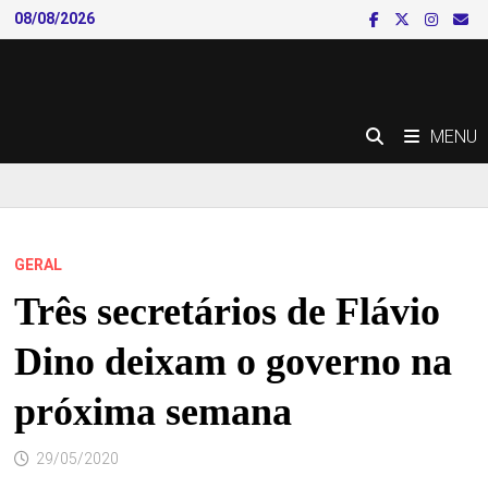
Skip
08/08/2026
to
content
MENU
GERAL
Três secretários de Flávio
Dino deixam o governo na
próxima semana
29/05/2020