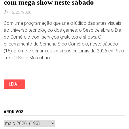
com mega show neste sábado
16/05/2026
Com uma programação que une o lúdico das artes visuais
ao universo tecnológico dos games, o Sesc celebra o Dia
do Comércio com serviços gratuitos e shows. O
encerramento da Semana S do Comércio, neste sábado
(16), promete ser um dos marcos culturais de 2026 em São
Luís. O Sesc Maranhão …
GRUPO
LEIA +
REVELAÇÃO
ENCERRA
A
SEMANA
S
COM
MEGA
ARQUIVOS
SHOW
NESTE
Arquivos
SÁBADO