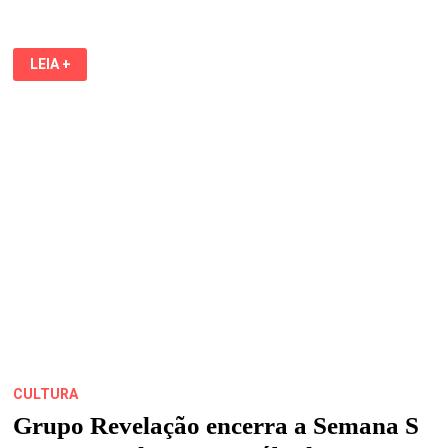
FESTIVAL
LEIA +
REÚNE
CORDEL
E
CULTURA
DA
JUÇARA
NO
MARACANÃ,
EM
SÃO
LUÍS
CULTURA
Grupo Revelação encerra a Semana S