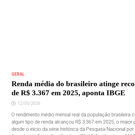
SOCIAL,
JOSEPH
FONTES.
LEITOR
DIÁRIO
DO
BLOG,
É
UM
PROFISSIONAL
RENOMADO,
MUITO
BEM
INFORMADO
E
DE
CREDIBILIDADE.
GERAL
Renda média do brasileiro atinge rec
de R$ 3.367 em 2025, aponta IBGE
12/05/2026
O rendimento médio mensal real da população brasileira 
algum tipo de renda alcançou R$ 3.367 em 2025, o maior
desde o início da série histórica da Pesquisa Nacional por