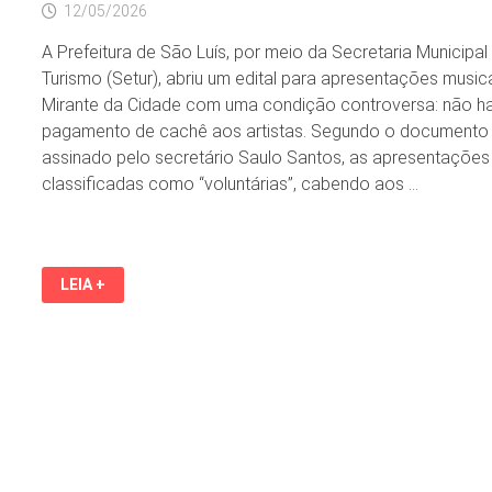
12/05/2026
A Prefeitura de São Luís, por meio da Secretaria Municipal
Turismo (Setur), abriu um edital para apresentações music
Mirante da Cidade com uma condição controversa: não h
pagamento de cachê aos artistas. Segundo o documento
assinado pelo secretário Saulo Santos, as apresentações
classificadas como “voluntárias”, cabendo aos …
PREFEITURA
LEIA +
DE
SÃO
LUÍS
LANÇA
EDITAL
PARA
APRESENTAÇÕES
SEM
CACHÊ
E
EXIGE
QUE
ARTISTAS