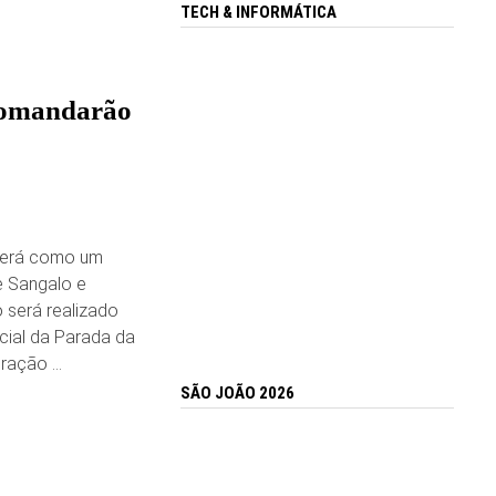
TECH & INFORMÁTICA
 comandarão
terá como um
e Sangalo e
o será realizado
cial da Parada da
bração …
SÃO JOÃO 2026