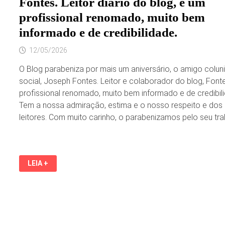
Fontes. Leitor diário do blog, é um
profissional renomado, muito bem
informado e de credibilidade.
12/05/2026
O Blog parabeniza por mais um aniversário, o amigo colun
social, Joseph Fontes. Leitor e colaborador do blog, Font
profissional renomado, muito bem informado e de credibil
Tem a nossa admiração, estima e o nosso respeito e dos
leitores. Com muito carinho, o parabenizamos pelo seu tr
O
LEIA +
BLOG
PARABENIZA
O
ANIVERSARIANTE
DE
HOJE,
O
AMIGO
COLUNISTA