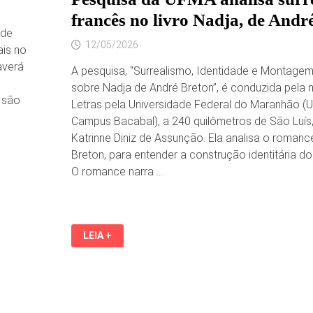
francês no livro Nadja, de Andr
 de
12/05/2026
ais no
averá
A pesquisa, “Surrealismo, Identidade e Montage
sobre Nadja de André Breton”, é conduzida pela
 são
Letras pela Universidade Federal do Maranhão 
Campus Bacabal), a 240 quilômetros de São Luís
Katrinne Diniz de Assunção. Ela analisa o romanc
Breton, para entender a construção identitária d
O romance narra …
PESQUISA
LEIA +
DA
UFMA
ANALISA
SURREALISMO
FRANCÊS
NO
LIVRO
NADJA,