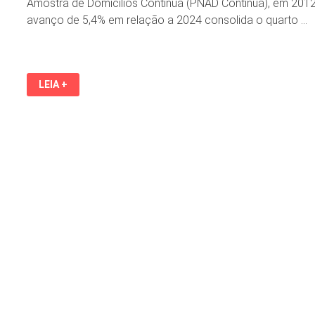
Amostra de Domicílios Contínua (PNAD Contínua), em 2012
avanço de 5,4% em relação a 2024 consolida o quarto …
RENDA
LEIA +
MÉDIA
DO
BRASILEIRO
ATINGE
RECORDE
DE
R$
3.367
EM
2025,
APONTA
IBGE