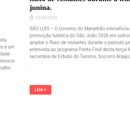
junina.
12/05/2026
SÃO LUÍS – O Governo do Maranhão intensificou
promoção turística do São João 2026 em outro
ista
ampliar o fluxo de visitantes durante o período ju
es é um
entrevista ao programa Ponto Final desta terça-fe
idade.
secretária de Estado do Turismo, Socorro Araújo
 nossos
…
abalho …
SÃO
LEIA +
JOÃO
DEVE
AMPLIAR
FLUXO
DE
TURISTAS
NO
MARANHÃO.
EM
ENTREVISTA