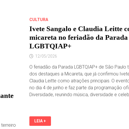
CULTURA
Ivete Sangalo e Claudia Leitte
micareta no feriadão da Parada
LGBTQIAP+
12/05/2026
O feriadão da Parada LGBTQIAP+ de São Paulo 
dos destaques a Micareta, que já confirmou Ivet
Claudia Leitte como atrações principais. O event
no dia 4 de junho e faz parte da programação ofi
cante
Diversidade, reunindo música, diversidade e cele
IVETE
LEIA +
SANGALO
terreiro
E