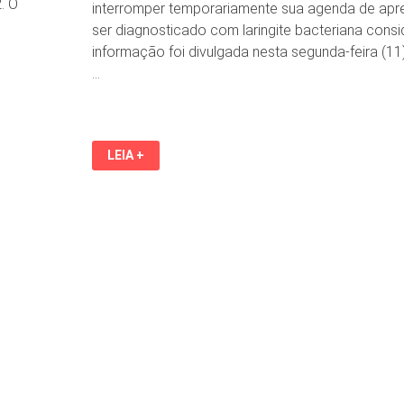
. O
interromper temporariamente sua agenda de ap
ser diagnosticado com laringite bacteriana consi
informação foi divulgada nesta segunda-feira (1
…
DIOGO
LEIA +
NOGUEIRA
É
INTERNADO
COM
DOENÇA
GRAVE
E
SUSPENDE
AGENDA
DE
SHOWS