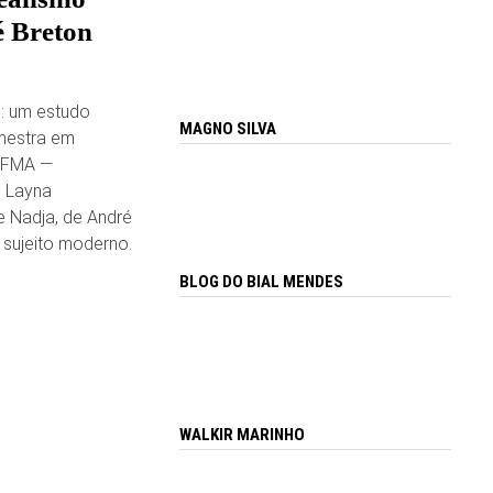
é Breton
m: um estudo
MAGNO SILVA
 mestra em
(UFMA —
, Layna
e Nadja, de André
o sujeito moderno.
BLOG DO BIAL MENDES
WALKIR MARINHO