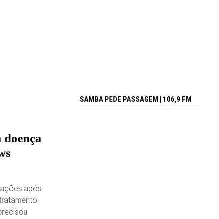
SAMBA PEDE PASSAGEM | 106,9 FM
m doença
ws
ntações após
 tratamento
precisou