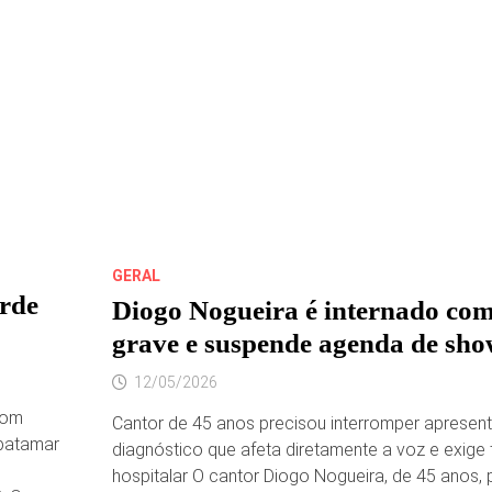
A
MIRANTE
NEWS,
A
SECRETÁRIA
SOCORRO
ARAÚJO
DESTACOU
AÇÕES
DE
DIVULGAÇÃO
DO
SÃO
JOÃO
EM
CAPITAIS
BRASILEIRAS
E
GERAL
EXPECTATIVA
orde
DE
Diogo Nogueira é internado co
AUMENTO
NO
grave e suspende agenda de sho
FLUXO
DE
VISITANTES
12/05/2026
DURANTE
A
com
Cantor de 45 anos precisou interromper aprese
TEMPORADA
JUNINA.
 patamar
diagnóstico que afeta diretamente a voz e exige
hospitalar O cantor Diogo Nogueira, de 45 anos, 