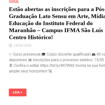
GERAL
Estão abertas as inscrições para a Pós
Graduação Lato Sensu em Arte, Mídia
Educação do Instituto Federal do
Maranhão – Campus IFMA São Luís
Centro Histórico!
14/05/2026
✨ Curso presencial 🎓 Corpo docente qualificado 👥 40 v
disponíveis 📅 Inscrições para o processo seletivo: 15/05
📄 Confira o edital: https://bit.ly/4tt78Wd Invista na sua f
amplie seus horizontes! 🚀
ESTÃO
LEIA +
ABERTAS
AS
INSCRIÇÕES
PARA