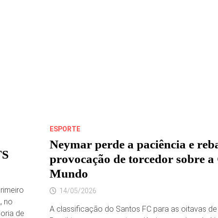
DE
CONTOS.
AUTORA
DO
CONTO
O
HOMEM
DE
UMA
CULPA
SÓ,
ASMYNNE
BARBOSA,
CONCORREU
COM
MAIS
DE
700
TRABALHOS
ESPORTE
INSCRITOS.
Neymar perde a paciência e reb
TS
provocação de torcedor sobre a
Mundo
rimeiro
14/05/2026
, no
A classificação do Santos FC para as oitavas de
oria de