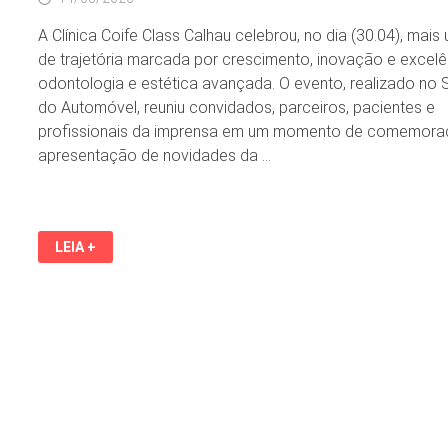
A Clínica Coife Class Calhau celebrou, no dia (30.04), mais
de trajetória marcada por crescimento, inovação e excel
odontologia e estética avançada. O evento, realizado no
do Automóvel, reuniu convidados, parceiros, pacientes e
profissionais da imprensa em um momento de comemora
apresentação de novidades da …
COIFE
LEIA +
CLASS
CALHAU
CELEBRA
MAIS
UM
ANO
DE
CONQUISTAS,
INOVAÇÃO
E
CREDIBILIDADE
EM
EVENTO
ESPECIAL