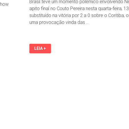
Brasil teve um momento polêmico envolvendo N
 show
apito final no Couto Pereira nesta quarta-feira, 1
substituído na vitória por 2 a 0 sobre o Coritiba,
uma provocação vinda das …
NEYMAR
LEIA +
PERDE
A
PACIÊNCIA
E
REBATE
PROVOCAÇÃO
DE
TORCEDOR
SOBRE
A
COPA
DO
MUNDO