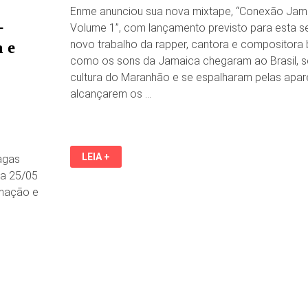
Enme anunciou sua nova mixtape, “Conexão Jamai
-
Volume 1”, com lançamento previsto para esta sex
 e
novo trabalho da rapper, cantora e compositora
como os sons da Jamaica chegaram ao Brasil, s
cultura do Maranhão e se espalharam pelas apar
alcançarem os …
ENME
LEIA +
agas
ANUNCIA
MIXTAPE
 a 25/05
COM
ormação e
SOM
DA
JAMAICA
BRASILEIRA;
ENTENDA.
LANÇAMENTO
ENFATIZA
PLURALIDADE
DO
REGGAE
NO
BRASIL.