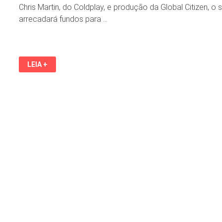
Chris Martin, do Coldplay, e produção da Global Citizen, o
arrecadará fundos para …
COPA
LEIA +
DO
MUNDO
2026
TERÁ
SHOW
DE
INTERVALO
COM
MADONNA,
SHAKIRA
E
BTS