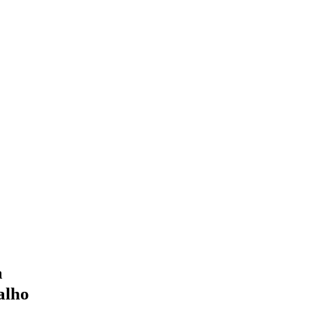
a
alho