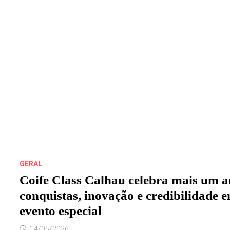
A
PÓS-
GRADUAÇÃO
LATO
SENSU
EM
ARTE,
MÍDIA
E
EDUCAÇÃO
DO
INSTITUTO
FEDERAL
DO
MARANHÃO
–
CAMPUS
IFMA
SÃO
LUÍS
CENTRO
HISTÓRICO!
GERAL
Coife Class Calhau celebra mais um a
conquistas, inovação e credibilidade 
evento especial
14/05/2026