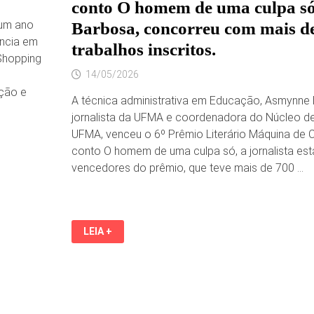
conto O homem de uma culpa s
 um ano
Barbosa, concorreu com mais d
ência em
trabalhos inscritos.
 Shopping
14/05/2026
ção e
A técnica administrativa em Educação, Asmynne
jornalista da UFMA e coordenadora do Núcleo de
UFMA, venceu o 6º Prêmio Literário Máquina de 
conto O homem de uma culpa só, a jornalista está
vencedores do prêmio, que teve mais de 700 …
JORNALISTA
LEIA +
DA
UFMA
VENCE
O
6º
PRÊMIO
LITERÁRIO
MÁQUINA