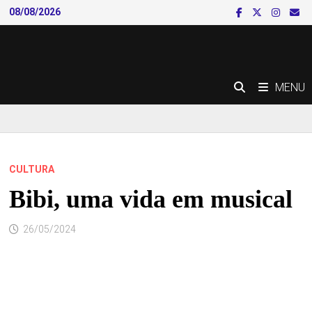
Skip
08/08/2026
to
content
MENU
CULTURA
Bibi, uma vida em musical
26/05/2024