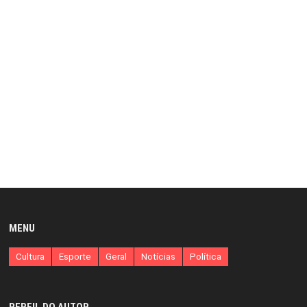
MENU
Cultura
Esporte
Geral
Notícias
Política
PERFIL DO AUTOR