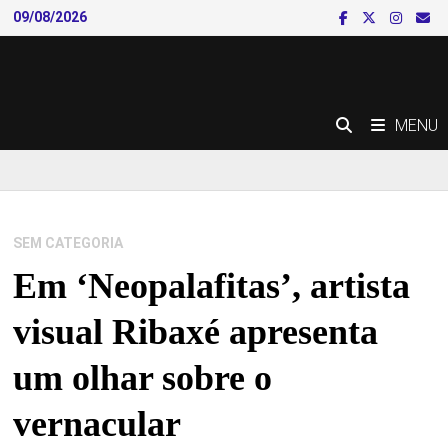
Skip
09/08/2026
to
content
MENU
SEM CATEGORIA
Em ‘Neopalafitas’, artista
visual Ribaxé apresenta
um olhar sobre o
vernacular