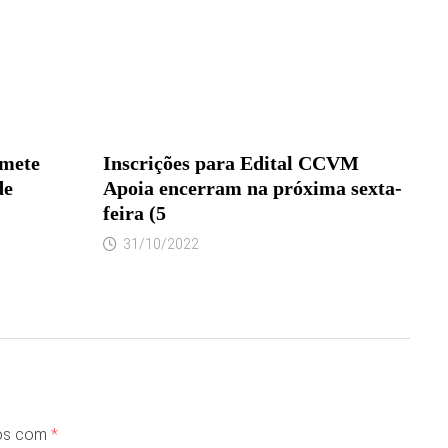
omete
Inscrições para Edital CCVM
de
Apoia encerram na próxima sexta-
feira (5
31/10/2022
dos com
*