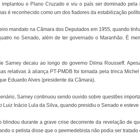
 implantou o Plano Cruzado e viu o país ser dominado pela 
as é reconhecido como um dos fiadores da estabilização políti
iro mandato na Câmara dos Deputados em 1955, quando tinha 2
quatro no Senado, além de ter governado o Maranhão. É memb
 de Sarney decaiu ao longo do governo Dilma Rousseff. Apes
nas relativas à aliança PT-PMDB foi tomada pela trinca Michel
ue Eduardo Alves (presidente da Câmara).
enário, Sarney continuou sendo ouvido sobre questões impor
 Luiz Inácio Lula da Silva, quando presidiu o Senado e esteve 
o blindou durante a grave crise decorrente da revelação de q
uando o petista disse que o peemedebista não podia ser trata