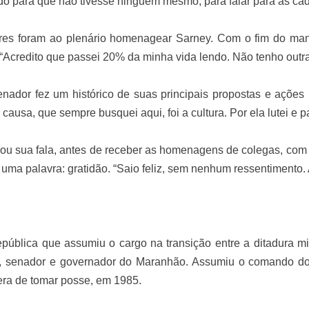
edo para que não tivesse ninguém mesmo, para falar para as cad
res foram ao plenário homenagear Sarney. Com o fim do mand
. “Acredito que passei 20% da minha vida lendo. Não tenho outr
enador fez um histórico de suas principais propostas e ações 
a causa, que sempre busquei aqui, foi a cultura. Por ela lutei e p
ou sua fala, antes de receber as homenagens de colegas, com 
uma palavra: gratidão. “Saio feliz, sem nenhum ressentimento.
pública que assumiu o cargo na transição entre a ditadura mi
l, senador e governador do Maranhão. Assumiu o comando do
ra de tomar posse, em 1985.