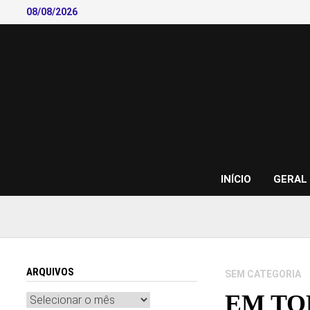
Skip
08/08/2026
to
content
INÍCIO
GERAL
ARQUIVOS
SEM CATEGORIA
EM TOM
Arquivos