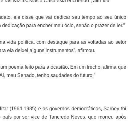
eiras vazias. Mas a Casa está enchendo”, afirmou.
ato, ele disse que vai dedicar seu tempo ao seu único
a dedicação para encher meu ócio, senão o prazer de ler.”
na vida política, com destaque para as voltadas ao setor
ara ela deixei alguns instrumentos”, afirmou.
um poema feito para a ocasião. Em um trecho, afirma que
 Ai, meu Senado, tenho saudades do futuro.”
litar (1964-1985) e os governos democráticos, Sarney foi
 país por ser vice de Tancredo Neves, que morreu após