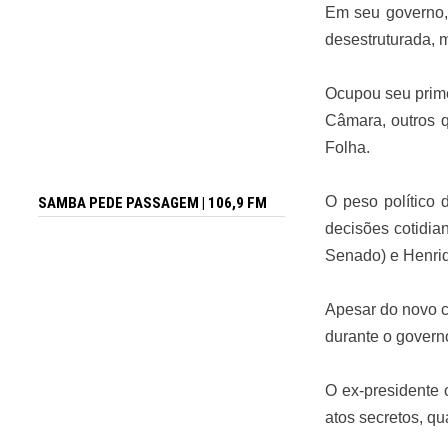
Em seu governo,
desestruturada, m
Ocupou seu prime
Câmara, outros 
Folha.
O peso político
SAMBA PEDE PASSAGEM | 106,9 FM
decisões cotidia
Senado) e Henriq
Apesar do novo c
durante o governo
O ex-presidente 
atos secretos, q