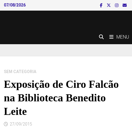
Skip
07/08/2026
to
content
MENU
SEM CATEGORIA
Exposição de Ciro Falcão
na Biblioteca Benedito
Leite
27/09/2015