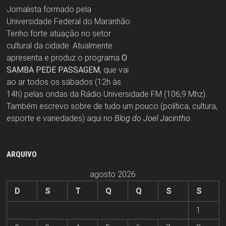
Jornalista formado pela
Universidade Federal do Maranhão.
Tenho forte atuação no setor
cultural da cidade. Atualmente
apresenta e produz o programa
O
SAMBA PEDE PASSAGEM
, que vai
ao ar todos os sábados (12h às
14h) pelas ondas da Rádio Universidade FM (106,9 Mhz).
Também escrevo sobre de tudo um pouco (política, cultura,
esporte e variedades) aqui no
Blog do Joel Jacintho
.
ARQUIVO
agosto 2026
D
S
T
Q
Q
S
S
1