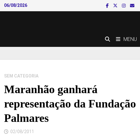
Skip
06/08/2026
to
content
MENU
SEM CATEGORIA
Maranhão ganhará
representação da Fundação
Palmares
02/08/2011