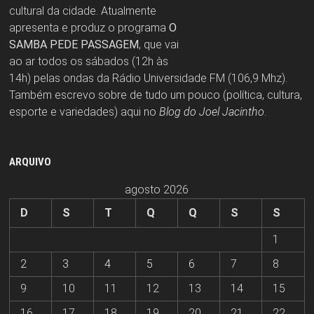
cultural da cidade. Atualmente
apresenta e produz o programa
O
SAMBA PEDE PASSAGEM
, que vai
ao ar todos os sábados (12h às
14h) pelas ondas da Rádio Universidade FM (106,9 Mhz).
Também escrevo sobre de tudo um pouco (política, cultura,
esporte e variedades) aqui no
Blog do Joel Jacintho
.
ARQUIVO
agosto 2026
D
S
T
Q
Q
S
S
1
2
3
4
5
6
7
8
9
10
11
12
13
14
15
16
17
18
19
20
21
22