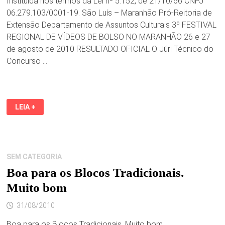
Instituída nos termos da Lei nº 5.152, de 21/10/66 CNPJ
06.279.103/0001-19. São Luís – Maranhão Pró-Reitoria de
Extensão Departamento de Assuntos Culturais 3º FESTIVAL
REGIONAL DE VÍDEOS DE BOLSO NO MARANHÃO 26 e 27
de agosto de 2010 RESULTADO OFICIAL O Júri Técnico do
Concurso …
3º
LEIA +
FESTIVAL
REGIONAL
DE
VÍDEOS
DE
BOLSO
NO
SEM CATEGORIA
MARANHÃO
Boa para os Blocos Tradicionais.
Muito bom
31/08/2010
Boa para os Blocos Tradicionais. Muito bom