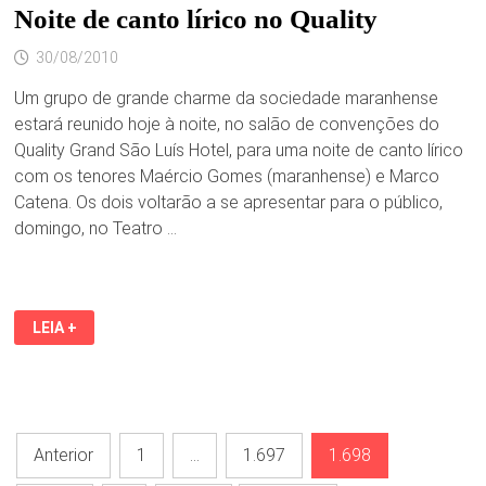
EM
Noite de canto lírico no Quality
PE
30/08/2010
Um grupo de grande charme da sociedade maranhense
estará reunido hoje à noite, no salão de convenções do
Quality Grand São Luís Hotel, para uma noite de canto lírico
com os tenores Maércio Gomes (maranhense) e Marco
Catena. Os dois voltarão a se apresentar para o público,
domingo, no Teatro …
NOITE
LEIA +
DE
CANTO
LÍRICO
NO
QUALITY
Paginação
Anterior
1
…
1.697
1.698